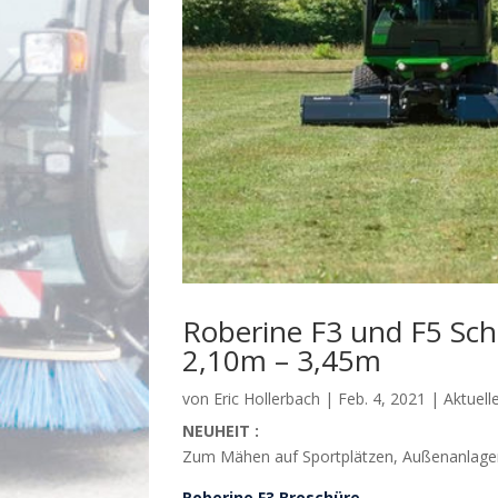
Roberine F3 und F5 Sch
2,10m – 3,45m
von
Eric Hollerbach
|
Feb. 4, 2021
|
Aktuell
NEUHEIT :
Zum Mähen auf Sportplätzen, Außenanlagen
Roberine F3 Broschüre