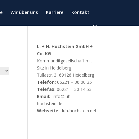
ce
Wir über uns
Karriere
Kontakt
L. + H. Hochstein GmbH +
Co. KG
Kommanditgesellschaft mit
Sitz in Heidelberg
Tullastr. 3, 69126 Heidelberg
Telefon:
06221 – 30 00 35
Telefax:
06221 – 30 14 53
Email:
info@luh-
hochstein.de
Webseite:
luh-hochstein.net