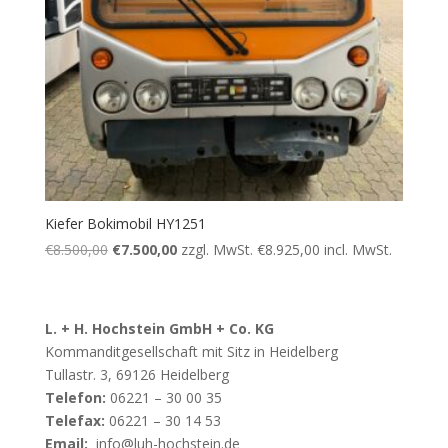
Kiefer Bokimobil HY1251
Ursprünglicher
Aktueller
€
8.500,00
€
7.500,00
zzgl. MwSt.
€
8.925,00
incl. MwSt.
Preis
Preis
war:
ist:
€8.500,00
€7.500,00.
L. + H. Hochstein GmbH + Co. KG
Kommanditgesellschaft mit Sitz in Heidelberg
Tullastr. 3, 69126 Heidelberg
Telefon:
06221 – 30 00 35
Telefax:
06221 – 30 14 53
Email:
info@luh-hochstein.de